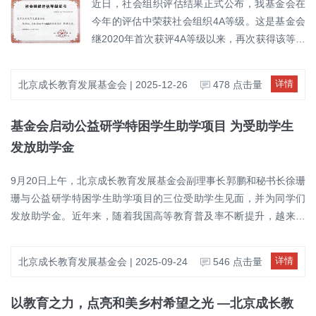
资源向基层地区延伸，帮助更多群众特别是青少
近日，社会组织评估结果正式公布，我基金会在
式，集中呈现志愿服务在社区治理、公共服务以
年群体树立科学健康理念，增强健康意识与自我
今年的评估中荣获社会组织4A等级。这是基金会
及健康相关领域的实践进展。活动系统回顾了
管理能力。未来，基金会也将继续关注基层健康
继2020年首次获评4A等级以来，再次获得该等级
2024—2025年度项目实施情况，展示了相关志愿
教育领域，联合更多社会公益力量，共同推动健
的认定。社会组织评估是对基金会党建工作、内
服务由阶段性活动向常态化、体系化推进的阶段
康知识普及与公益实践深入开展，为“健康中
部治理、业务活动、财务管理、信息公开以及社
性成果。 北京成长教育发展基金会作为长期关注
详情
北京成长教育发展基金会 | 2025-12-26
478 点击量
国”建设贡献公益力量。
会影响等多方面进行的综合性、专业化评估，旨
学校与社区健康教育的公益组织，自2024年起参
在衡量社会组织的规范化、专业化水平及其社会
与第三届“志愿中国·爱在社区”和美乡村公益行相
基金会启动公益研学特困学生助学项目 为受助学生
公信力。此次荣获4A等级，是对我基金会在过去
关活动，持续跟进项目在健康知识普及进校园及
一段时间内所做工作的高度肯定。自成立以来，
发放助学金
社区健康教育服务中的实施情况。基金会结合自
基金会始终严格遵循国家相关法律法规及基金会
身公益定位，重点关注健康教育内容在学校与社
章程，持续完善内部管理制度，不断提升项目管
9月20日上午，北京成长教育发展基金会副理事长郭鹏和秘书长徐珊
区场景中的实际落地情况，支持相关志愿服务有
理和财务管理的规范化水平，稳步推进各类公益
珊与公益研学特困学生助学项目的三位受助学生见面，并为同学们
序开展。 据介绍，“志愿中国·爱在社区——2026
项目的实施，充分发挥基金会在教育公益领域中
发放助学金。近年来，随着我国高等教育普及率不断提升，越来越
和美乡村公益行”项目将围绕“健康中国行动”相关
的积极作用。同时，基金会坚持公开透明原则，
多青少年走进大学校园。然而，家庭经济困难仍然是阻碍部分学生
要求，持续推进社区健康公益行动，组织开展健
依法依规做好信息披露，主动接受社会监督，致
完成学业的重要因素。对于参与过我会公益研学项目的学生而言，
康知识科普进社区、进校园等公益活动，推动科
详情
北京成长教育发展基金会 | 2025-09-24
546 点击量
力于不断提升社会公信力和影响力。此次再次获
研学活动不仅拓宽了他们的视野、增强了学习动力，更激发了他们
学健康理念在基层不断落地、生根。 下一步，北
得4A等级，不仅是对基金会过去工作的总结与认
树立更高的人生目标。但由于家庭条件所限，这些学生进入大学后
京成长教育发展基金会将结合自身业务宗旨和项
以教育之力，点亮和美乡村希望之光 —北京成长教
可，更是一份责任与鞭策。未来，基金会将以此
依然面临学费和生活费的沉重压力，甚至存在中途辍学的风险。为
目管理经验，对项目后续相关公益活动给予持续