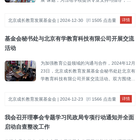
展”课题，为当地学校提供专业支持与指导，助力
目内容落地及多方协同有序开展。 本次“和美
动优质教育资源的普及与共享，积极促进教育公
校园文化建设实践深入推进。本次活动通过实地
乡村”公益行是基金会响应国家“教育公平”与“区域
平。此次参与“和美乡村公益行”活动，正是基金
调研、座谈交流与评估反馈等形式，全面了解学
详情
北京成长教育发展基金会 | 2024-12-30
1505 点击量
协调发展”战略的重要实践。通过教育资源输出、
会深化教育公益实践、拓展跨区域协作的重要举
校在文化理念提炼、环境营造、活动设计等方面
志愿协作深化与公益内容创新，基金会不断推动
措。借助此次调研，基金会更深入地了解了青海
的探索与成果。专家团队围绕“文化育人”核心理
优质教育资源向西部地区辐射，提升乡村学校整
地区乡村教育的现实需求，也为后续教育类公益
基金会秘书处与北京有学教育科技有限公司开展交流
念，结合学校历史背景与地域特色，提出多项建
体发展能力，进一步拓展自身在教育公益领域的
项目的有效落地积累了宝贵经验。调研结束后，
设性建议，推动校园文化建设更加系统化、特色
活动
专业影响力与协作网络。 未来，北京成长教
基金会领导一行还前往河湟文化博物馆参观学
化。活动期间，学校代表展示了课题阶段性实践
育发展基金会将继续秉持“促进教育公平、服务社
习，重点了解了馆藏红色文化内容。在讲解员引
案例，专家现场点评分析，并就如何将校园文化
为加强教育公益领域的沟通与合作，2024年12月
会公益”的宗旨，深化区域联动，拓宽支持形式，
导下，认真观看历史文献资料、图片展板与实物
融入育人全过程、提升教育整体质量进行了深入
23日，北京成长教育发展基金会秘书处赴北京有
持续推动教育资源向基层延伸，为建设宜居宜业
陈列，深入学习党的光辉历程和英雄事迹，进一
探讨。此次活动不仅为学校后续工作提供了有力
学教育科技有限公司开展交流活动。双方围绕教
和美乡村与实现教育公益高质量发展贡献更多智
步坚定了传承红色基因、赓续红色血脉的初心使
支持，也为区域教育高质量发展注入了新的活
育公益项目的实施经验、传统文化教育推广及未
慧与力量。
命。此次学习也为基金会未来更好地将党建工作
力。
来合作方向进行了深入探讨。基金会秘书处介绍
详情
北京成长教育发展基金会 | 2024-12-23
1566 点击量
与教育公益深度融合提供了有益启示。未来，基
了近年来在教育公益项目中的探索与成效，分享
金会将继续发挥在教育公益领域的专业优势，携
了在项目策划、资源整合及传统文化内容融入方
手多方力量，积极参与“和美乡村”系列公益行
我会召开理事会专题学习民政局专项行动通知并全面
面的实践经验。有学教育展示了其“话剧进校
动，推动优质教育资源向乡村持续汇聚，以切实
园”“传统文化论坛”等项目成果，双方就文化艺术
启动自查整改工作
行动回应基层教育需求，服务乡村儿童成长与教
在公益教育中的创新融合进行了交流。在互动讨
育发展。基金会也将以此为契机，不断拓展教育