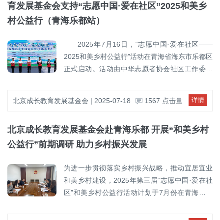
为新的起点，进一步加强内部建设，提升治理能
切实回应学生的实际需求，基金会携手爱心企业武汉卓越教育研究
育发展基金会支持“志愿中国·爱在社区”2025和美乡
支持，重点关注健康教育内容的稳定开展与规范
力和专业水平，持续聚焦公益使命，深化项目质
院有限公司设立公益研学特困学生助学项目。项目以“延续研学成
实施，助力相关行动在学校与社区层面稳步推
村公益行（青海乐都站）
量与服务效能，为推动公益事业的高质量发展贡
果、助力成才发展”为核心理念，面向参加过2024年公益研学活动并
进，为推动学校与社区健康教育服务的持续发展
献更多力量。
成功考入大学的特困学生，提供涵盖学费和生活费的一定比例资
贡献公益力量。
2025年7月16日，“志愿中国·爱在社区——
助，帮助他们顺利完成学业、实现自我价值。在见面中，基金会副
2025和美乡村公益行”活动在青海省海东市乐都区
理事长和秘书长勉励同学们要在新的学习阶段继续保持积极进取、
正式启动。活动由中华志愿者协会社区工作委员
勤奋钻研，不断提升自我，努力学有所成。同时也寄语大家在未来
会指导，青海省海东市乐都区人民政府、北京社
的人生道路上，将所获得的关爱与支持转化为责任与行动，传递爱
会工作与志愿服务促进会联合主办。北京成长教
详情
北京成长教育发展基金会 | 2025-07-18
1567 点击量
心，回馈社会，让公益精神不断延续。本项目的实施，不仅是对研
育发展基金会作为支持单位，积极参与前期筹备
学成果的延伸和巩固，更是推动教育公平、促进社会和谐的重要实
与现场组织，发挥教育公益专业优势，助力乡村
践。通过形成“激励—培养—成才”的公益助学闭环，推动社会力量在
北京成长教育发展基金会赴青海乐都 开展“和美乡村
教育发展与志愿文化建设。 本次活动以“凝聚
教育支持上的精准化与长效化，项目将培养一批具有社会责任感和
志愿力量，助力乡村振兴”为主题，汇聚来自全国
公益行”前期调研 助力乡村振兴发展
回馈意识的青年人才，为教育公益事业的可持续发展注入新动力。
各地的公益组织代表、志愿服务力量及专家学
者，聚焦教育帮扶、文化建设、生态环保等重点
为进一步贯彻落实乡村振兴战略，推动宜居宜业
领域，携手推动基层治理能力提升与乡村全面振
和美乡村建设，2025年第三届“志愿中国·爱在社
兴。 基金会作为教育公益专业机构，结合当
区”和美乡村公益行活动计划于7月份在青海省海
地教育需求，积极推动儿童心理健康与艺术成
东市乐都区举行。该活动旨在整合社会多方资
长、青少年思想教育等方面的支持与实践。在启
源，引导志愿服务力量深入基层，通过文化、教