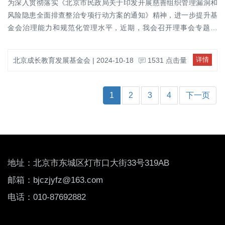
论中，双方一致认为可通过科技赋能、内容共创
为深入贯彻落实《北京市民政局关于印发开展慈善组织管理漏洞和
公益实践路径，推动党建引领公益创新发展，为
等方式，提升公益项目的吸引力和可持续性。未
风险隐患全面排查整治专项行动方案的通知》精神，进一步提升基
乡村振兴注入持续的教育动能，为推动我国教育
来将围绕科技教育推广、文化教育项目进校园等
金会治理能力和规范化管理水平，近期，我会召开理事会专题会
公平与高质量发展贡献更大力量。
方向持续对接，探索多元合作机制。此次交流活
议，认真学习专项行动方案，并全面启动自查整改工作。会议由秘
动为双方深化了解、拓展合作奠定了良好基础。
书长徐珊珊宣读通知内容，强调将严格按照要求，全面梳理内部管
详情
北京成长教育发展基金会 | 2024-10-18
1531 点击量
基金会秘书处将继续加强与相关机构的交流互
理情况，形成自查整改报告报送理事会审阅后提交民政部门。同
动，推动优质公益项目高质量发展。
时，秘书处将整理新修订《慈善法》重点内容，会后发送理事学习
参考。在讨论环节，理事长张文婷邀请与会理事、监事就通知精神
1
2
3
4
下一页
和自查工作安排提出意见建议。大家一致认为，此次专项行动为基
金会加强内部管理、提升治理效能提供了良好契机，表示将积极支
持秘书处工作，在自查整改中提出切实可行的意见建议，协同推动
工作落实。会议明确指出，对于自查中发现的问题，要制定针对性
整改措施，限期落实整改；即使未发现重大问题，也应以此次专项
地址
：北京市东城区灯市口大街33号319AB
行动为契机，持续优化制度体系，提升基金会治理水平和透明度。
此次会议不仅是一次对政策要求的贯彻落实，更是我会加强内部建
邮箱：bjczjyfz@163.com
设、推动健康发展的重要举措。基金会将以高度的责任感和使命感
电话：010-87692882
认真推进各项整改工作，不断提升管理水平和公信力，努力为公益
事业的健康发展贡献力量。