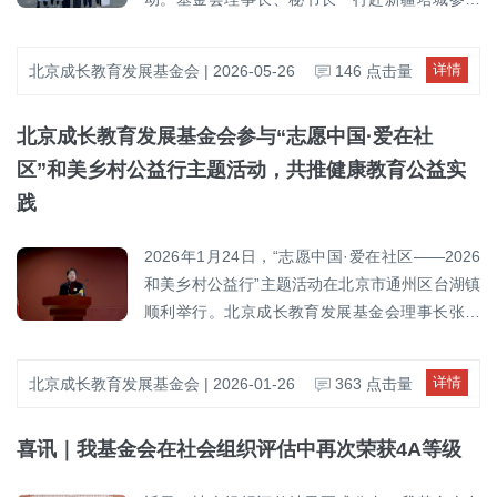
活动，助力基层健康教育与校园公益活动开展。
此次活动围绕校园公益、健康理念传播及体育文
详情
北京成长教育发展基金会 | 2026-05-26
146 点击量
化互动等内容开展，通过公益捐赠、足球互动及
公益赛事联动等形式，为当地校园注入更多社会
北京成长教育发展基金会参与“志愿中国·爱在社
关怀与公益活力。活动期间，中国明星足球队代
表及中华志愿者协会社区工作委员会志愿服务队
区”和美乡村公益行主题活动，共推健康教育公益实
代表走进校园，与师生开展交流互动，并向学校
践
捐赠足球、体育器材及学习用品等物资，助力校
园活动开展和学生健康成长。北京成长教育发展
2026年1月24日，“志愿中国·爱在社区——2026
基金会于今年资助支持了“志愿中国·爱在社区”和
和美乡村公益行”主题活动在北京市通州区台湖镇
美乡村公益行健康教育公益项目。项目围绕“健康
顺利举行。北京成长教育发展基金会理事长张文
中国行动”相关要求，面向学校及基层地区持续开
婷、秘书长徐珊珊应邀出席活动，与来自志愿服
展健康知识科普进校园、进社区等公益性健康教
务、医疗健康及社会工作等领域的代表共同参
详情
北京成长教育发展基金会 | 2026-01-26
363 点击量
育活动，通过宣讲与实践相结合的方式，推动科
与，围绕社区健康公益行动与志愿服务实践展开
学健康理念在基层落地实施，进一步提升公众健
交流。 本次活动以“志愿中国·爱在社区——和美
康素养与健康意识。基金会希望通过持续支持基
喜讯｜我基金会在社会组织评估中再次荣获4A等级
乡村公益行”为总体框架，聚焦社区健康公益行
层健康教育公益项目，进一步推动优质健康教育
动，通过成果展示、经验分享与互动体验等形