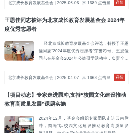
详情
北京成长教育发展基金会 | 2025-06-06
1689 点击量
动仪式上，基金会向乐都区捐赠图书《从原生艺
育、环保等多维度公益项目，激发乡村发展的内
术到原生艺术治疗》100册，传播艺术疗育理
生动力。北京成长教育发展基金会作为本站活动
王恩佳同志被评为北京成长教育发展基金会 2024年
念，助力教育工作者关注乡村儿童的心理健康与
的支持单位之一，积极响应活动号召，秉承“促进
艺术成长。同时，捐赠200件统一款式志愿者T
教育公平、服务社会公益”的理念，主动参与本站
度优秀志愿者
恤，用于支持现场志愿者服务组织，提升志愿形
活动前期筹备工作，派出基金会领导于6月3日至
象与活动规范化水平。 在活动实施支持方
5日前往乐都区实地调研，为公益行动的顺利推进
经北京成长教育发展基金会评选，特授予王恩
面，基金会携手合作单位北京有学教育科技有限
提供支持。在为期三天的调研行程中，基金会理
佳同志“2024年度优秀志愿者”荣誉称号。王恩佳
公司、有学戏剧文化交流中心，策划并实施红色
事长张文婷及秘书长徐珊珊与民革中央企业家联
同志在基金会2024年公益研学活动中，负责全程
主题“情景德育”打卡活动和原创舞台剧《弘扬科
谊会、中华志愿者协会、庠序有学戏剧文化交流
组织工作，并以出色的协调与管理能力，确保了
学家精神》。通过沉浸式互动体验与艺术表达，
中心、美丽家乡志愿服务总队等合作单位共同参
活动的顺利进行。她的辛勤付出和无私奉献，充
详情
北京成长教育发展基金会 | 2025-04-07
1663 点击量
引导青少年传承红色基因、厚植家国情怀，切实
与筹备座谈、场地考察和调研会议。调研期间，
分体现了志愿者精神，为活动的成功举办做出了
提升思想政治教育的吸引力和实效性，为党建引
组委会成员与乐都区相关部门，包括区县领导、
重要贡献。 基金会理事长张文婷亲自为王恩佳
领下的公益实践提供了有益探索。 为确保项
【项目动态】专家走进腾冲,支持“校园文化建设推动
环保、科技、文教、宣传、共青团委、乡镇街
同志颁发了“2024年度优秀志愿者”证书，感谢她
目顺利实施，基金会于6月初派出理事长张文婷、
道、社区等单位代表深入交流，全面了解当地实
在公益事业中的突出表现，并激励更多志愿者投
教育高质量发展”课题实施
秘书长徐珊珊赴乐都区开展实地调研，与主办方
际情况与需求，听取各方意见建议，进一步完善
身社会公益、贡献力量。
深入沟通，梳理教育文化需求，明确对接机制与
活动方案，并明确了后续对接机制及具体联络
2024年12月，基金会组织专家团队走进云南腾
任务分工。活动期间，基金会工作人员以志愿者
人，为活动顺利开展奠定坚实基础。北京成长教
冲，围绕“以校园文化建设推动教育高质量发
身份全程参与现场执行，保障捐赠物资发放、项
育发展基金会长期关注乡村教育发展，致力于推