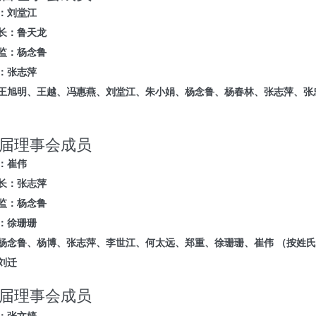
：刘堂江
长：鲁天龙
监：杨念鲁
：张志萍
王旭明、王越、冯惠燕、刘堂江、朱小娟、杨念鲁、杨春林、张志萍、张
届理事会成员
：
崔伟
长：
张志萍
监：杨念鲁
：
徐珊珊
杨念鲁
、
杨博
、
张志萍
、
李世江
、
何太远
、
郑重
、
徐珊珊
、
崔伟
（按姓氏
刘迁
届理事会成员