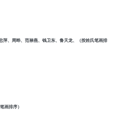
忠萍、周晔、范禄燕、钱卫东、鲁天龙、（按姓氏笔画排
笔画排序）